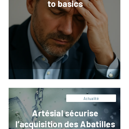
to basics
Facebook
LinkedIn
X
Pinterest
Artésial apporte son expertise technique et
opérationnelle à NextStage AM pour
l’acquisition de la SEMA (Source des
Abatilles). Découvrez notre rôle de conseil
industriel stratégique.
Actualité
Artésial sécurise
l’acquisition des Abatilles