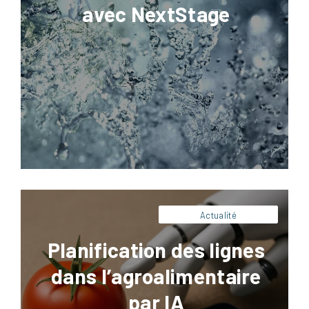
avec NextStage
Facebook
LinkedIn
X
Pinterest
Dans un contexte de volatilité des
commandes, de contraintes sanitaires
strictes et de pression constante sur les
coûts, la planification des lignes dans
l’agroalimentaire devient (encore plus
qu’auparavant) un levier majeur de
performance industrielle. L’intelligence
artificielle ne se limite plus à automatiser
des calculs : elle aide à arbitrer entre
disponibilité matière, capacités machines,
temps […]
Actualité
Planification des lignes
dans l’agroalimentaire
par IA