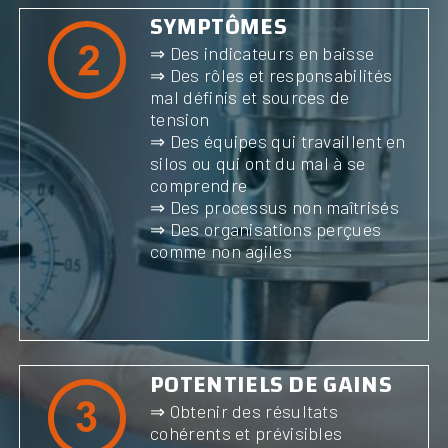
SYMPTÔMES
⇒ Des indicateurs en baisse
⇒ Des rôles et responsabilités
mal définis et sources de
tension
⇒ Des équipes qui travaillent en
silos ou qui ont du mal à se
comprendre
⇒ Des processus non maîtrisés
⇒ Des organisations perçues
comme non agiles
POTENTIELS DE GAINS
⇒ Obtenir des résultats
cohérents et prévisibles