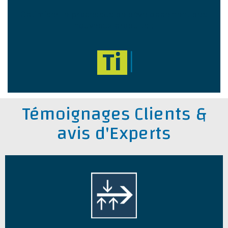
Optimiser le processus de développement des
nouveaux produits :
Time to mar
|
Témoignages Clients &
avis d'Experts
Artésial apporte son expertise technique et
opérationnelle à NextStage AM pour l’acquisition
de la SEMA (Source des Abatilles). Découvrez
notre rôle de conseil industriel stratégique.