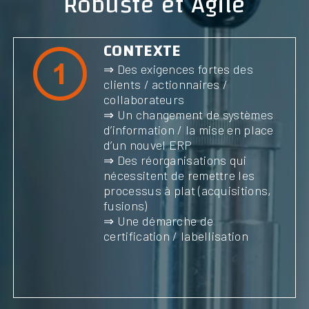
Robuste et Agile
CONTEXTE
⇒ Des exigences fortes des
clients / actionnaires /
collaborateurs
⇒ Un changement de systèmes
d’information / la mise en place
d’un nouvel ERP
⇒ Des réorganisations qui
nécessitent de remettre les
processus à plat (acquisitions,
fusions)
⇒ Une démarche de
certification / labellisation