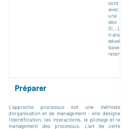
sont dé
avec po
une év
des imp
SI,..). 
transfor
dévelop
base du
retenu.
Préparer
L’approche processus est une méthode
d’organisation et de management : elle désigne
l’identification, les interactions, le pilotage et le
management des processus. L’art de cette