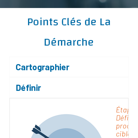
Points Clés de La
Démarche
Cartographier
Définir
Étape 
Définir
proces
cibles 