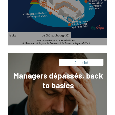
Managers dépassés, back to basics Dans
l’industrie agroalimentaire, les managers
dépassés sont de plus en plus nombreux à
faire face à une réalité devenue complexe.
Entre les exigences du corporate, les
reportings permanents, les objectifs
contradictoires et les urgences
opérationnelles, le terrain perd
progressivement sa place centrale. Les
responsables de production, les managers
de proximité […]
Actualité
Managers dépassés, back
to basics