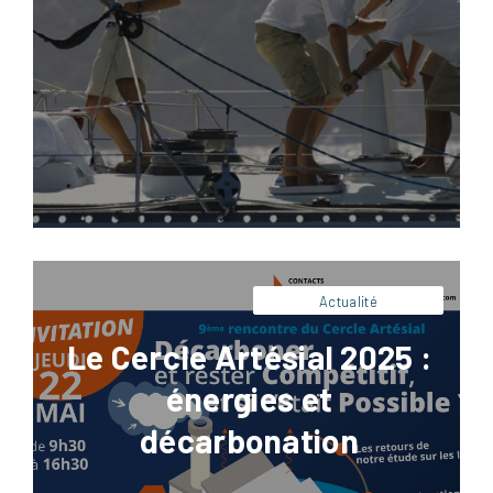
Facebook
LinkedIn
X
Pinterest
Nous Contacter
Actualité
Le Cercle Artésial 2025 :
énergies et
décarbonation
Facebook
LinkedIn
X
Pinterest