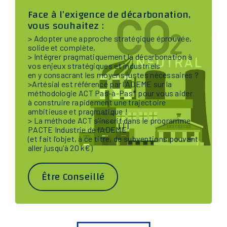
Face à l’exigence de décarbonation,
vous souhaitez :
> Adopter une approche stratégique éprouvée,
solide et complète,
> Intégrer pragmatiquement la décarbonation à
vos enjeux stratégiques et industriels
en y consacrant les moyens justes nécessaires ?
>Artésial est référencé par l’ADEME sur la
méthodologie ACT Pas-à-Pas* pour vous aider
à construire rapidement une trajectoire
ambitieuse et pragmatique !
> La méthode ACT s‘inscrit dans le programme
PACTE Industrie de l’ADEME
(et fait l’objet, à ce titre, de subventions pouvant
aller jusqu’à 20 k€)
Être Conseillé