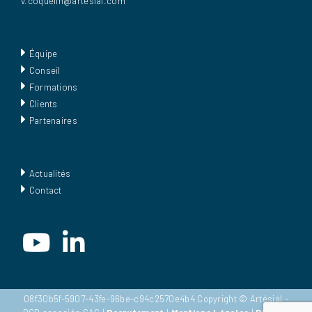
v.coquelin@artesial.com
Équipe
Conseil
Formations
Clients
Partenaires
Actualités
Contact
08f30b5f-5907-43fe-96be-c94c2570e4b4 Copyright © Artésial -