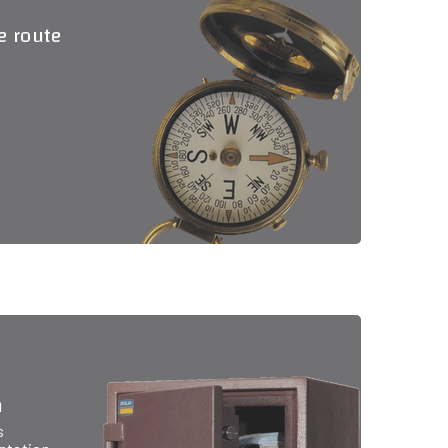
de route
n
s