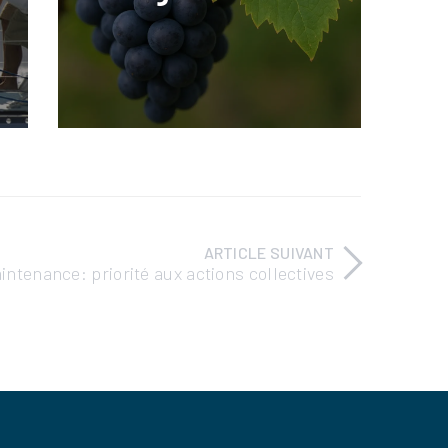
ARTICLE SUIVANT
aintenance: priorité aux actions collectives