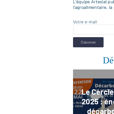
L’équipe Artesial pu
l’agroalimentaire, l
Votre e-mail
Fac
Nous Co
Dé
Le Cercle
2025 : én
décarb