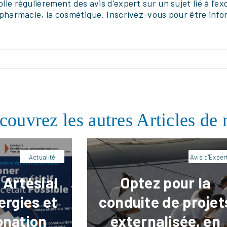
blie régulièrement des avis d’expert sur un sujet lié à l’
a pharmacie, la cosmétique. Inscrivez-vous pour être info
ebook
LinkedIn
X
Pinterest
Facebook
LinkedIn
X
Pin
ntacter
Confiez vos projets stratégiques
Artésial. Notre direction de proj
externalisée sécurise votre
développement en temps
couvrez les autres Articles de 
partagé.
Actualité
Avis d'Exper
 Artésial
Optez pour la
ergies et
conduite de projet
onation
externalisée, en