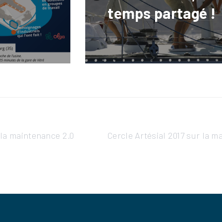
temps partagé !
: la maintenance 2.0
Cercle Artésial 2017 sur la m