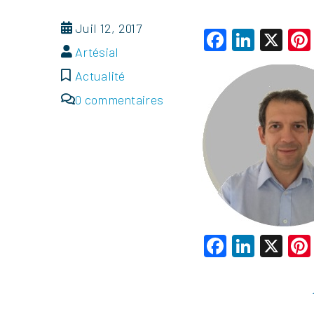
Juil 12, 2017
Faceboo
Linke
X
Artésial
Actualité
0 commentaires
Faceboo
Linke
X