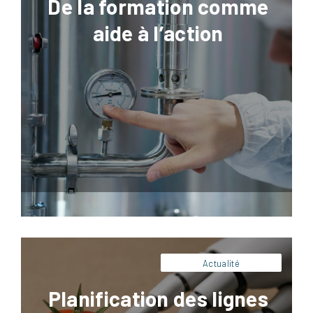
De la formation comme
aide à l’action
Facebook
LinkedIn
X
Pinterest
Dans un contexte de volatilité des
commandes, de contraintes sanitaires
strictes et de pression constante sur les
coûts, la planification des lignes dans
l’agroalimentaire devient (encore plus
qu’auparavant) un levier majeur de
performance industrielle. L’intelligence
artificielle ne se limite plus à automatiser
des calculs : elle aide à arbitrer entre
disponibilité matière, capacités machines,
temps […]
Actualité
Planification des lignes