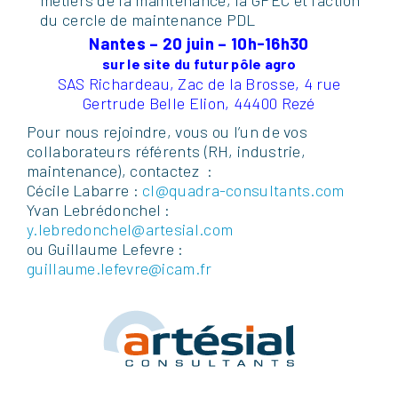
métiers de la maintenance, la GPEC et l’action
du cercle de maintenance PDL
Nantes – 20 juin – 10h-16h30
sur le site du futur pôle agro
SAS Richardeau, Zac de la Brosse, 4 rue
Gertrude Belle Elion, 44400 Rezé
P
our nous rejoindre, vous ou l’un de vos
collaborateurs référents (RH, industrie,
maintenance), contactez :
Cécile Labarre :
cl@quadra-consultants.com
Yvan Lebrédonchel :
y.lebredonchel@artesial.com
ou Guillaume Lefevre :
guillaume.lefevre@icam.fr