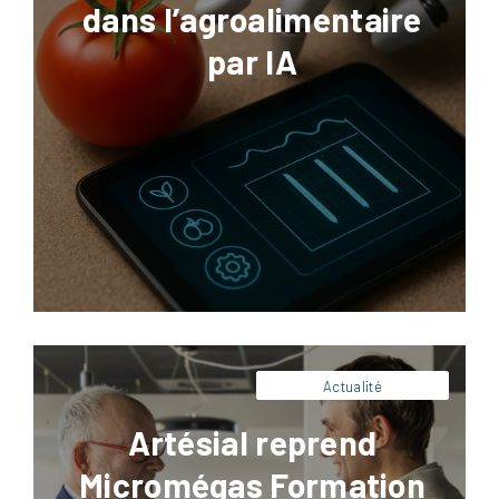
dans l’agroalimentaire
par IA
Facebook
LinkedIn
X
Pinterest
Artésial reprend l’activité de la société
Micromégas, spécialisée dans la montée en
compétence des équipes industrielles de
grands groupes internationaux de
l’agroalimentaire.
Actualité
Artésial reprend
Micromégas Formation