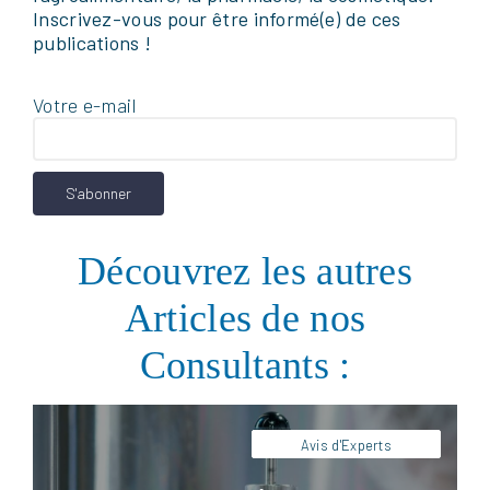
Inscrivez-vous pour être informé(e) de ces
publications !
Votre e-mail
Facebook
LinkedIn
X
Pinterest
Pour être efficace, une formation doit avant
tout être pratique et orientée action.
Retrouvez dans cet article les clés de nos
Découvrez les autres
experts pour concevoir une formation
pertinente.
Articles de nos
Consultants :
Avis d'Experts