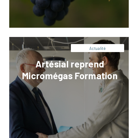
l’agroalimentaire.
Actualité
Artésial reprend
Micromégas Formation
Facebook
LinkedIn
X
Pinterest
Pour être efficace, une formation doit avant
tout être pratique et orientée action.
Retrouvez dans cet article les clés de nos
experts pour concevoir une formation
pertinente.