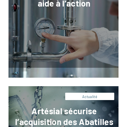
aide à l’action
Facebook
LinkedIn
X
Pinterest
Artésial apporte son expertise technique et
opérationnelle à NextStage AM pour
l’acquisition de la SEMA (Source des
Abatilles). Découvrez notre rôle de conseil
industriel stratégique.
Actualité
Artésial sécurise
l’acquisition des Abatilles