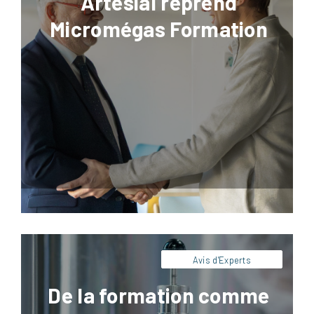
Artésial reprend
Micromégas Formation
Facebook
LinkedIn
X
Pinterest
Pour être efficace, une formation doit avant
tout être pratique et orientée action.
Retrouvez dans cet article les clés de nos
experts pour concevoir une formation
pertinente.
Avis d'Experts
De la formation comme