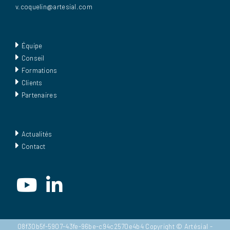
v.coquelin@artesial.com
Équipe
Conseil
Formations
Clients
Partenaires
Actualités
Contact
08f30b5f-5907-43fe-96be-c94c2570e4b4 Copyright © Artésial -