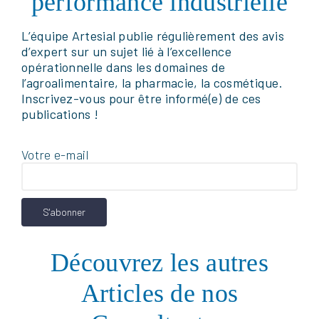
performance industrielle
L’équipe Artesial publie régulièrement des avis
d’expert sur un sujet lié à l’excellence
opérationnelle dans les domaines de
l’agroalimentaire, la pharmacie, la cosmétique.
Inscrivez-vous pour être informé(e) de ces
publications !
Votre e-mail
Facebook
LinkedIn
X
Pinterest
La stratégie filière viticole n’est plus
uniquement une réflexion commerciale ou
institutionnelle. Elle devient un enjeu
Découvrez les autres
industriel majeur pour les domaines, caves
coopératives, maisons de négoce et acteurs
Articles de nos
du conditionnement. Dans un contexte
marqué par la baisse de la consommation,