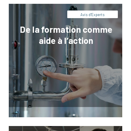
Avis d'Experts
De la formation comme
aide à l’action
Facebook
LinkedIn
X
Pinterest
Artésial reprend l’activité de la société
Micromégas, spécialisée dans la montée en
compétence des équipes industrielles de
grands groupes internationaux de
l’agroalimentaire.