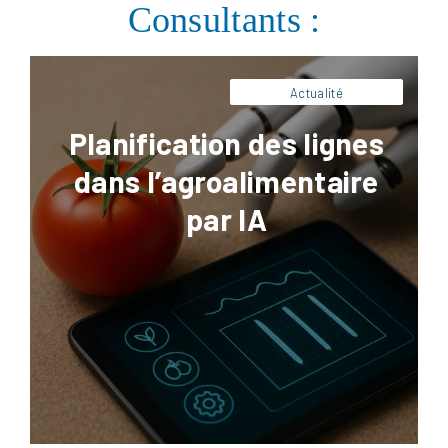
Consultants :
artificielle ne se limite plus à automatiser
des calculs : elle aide à arbitrer entre
disponibilité matière, capacités machines,
temps […]
Actualité
Planification des lignes
dans l’agroalimentaire
par IA
Facebook
LinkedIn
X
Pinterest
Nous Contacter