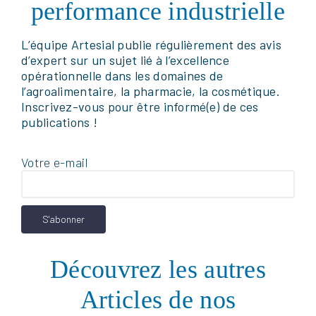
performance industrielle
L’équipe Artesial publie régulièrement des avis
d’expert sur un sujet lié à l’excellence
opérationnelle dans les domaines de
l’agroalimentaire, la pharmacie, la cosmétique.
Inscrivez-vous pour être informé(e) de ces
publications !
Votre e-mail
Facebook
LinkedIn
X
Pinterest
Dans un contexte de volatilité des
commandes, de contraintes sanitaires
strictes et de pression constante sur les
Découvrez les autres
coûts, la planification des lignes dans
l’agroalimentaire devient (encore plus
Articles de nos
qu’auparavant) un levier majeur de
performance industrielle. L’intelligence