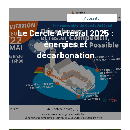
Actualité
Le Cercle Artésial 2025 :
énergies et
décarbonation
Facebook
LinkedIn
X
Pinterest
La stratégie filière viticole n’est plus
uniquement une réflexion commerciale ou
institutionnelle. Elle devient un enjeu
industriel majeur pour les domaines, caves
coopératives, maisons de négoce et acteurs
du conditionnement. Dans un contexte
marqué par la baisse de la consommation,
la hausse des coûts de production, les
tensions climatiques et les nouvelles