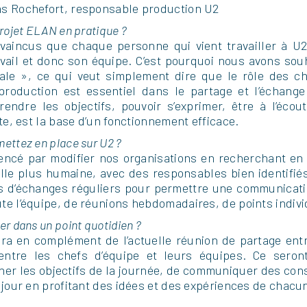
as Rochefort, responsable production U2
projet ELAN en pratique ?
incus que chaque personne qui vient travailler à U2
vail et donc son équipe. C’est pourquoi nous avons sou
iale », ce qui veut simplement dire que le rôle des c
production est essentiel dans le partage et l’échange 
rendre les objectifs, pouvoir s’exprimer, être à l’éco
site, est la base d’un fonctionnement efficace.
mettez en place sur U2 ?
cé par modifier nos organisations en recherchant en
ille plus humaine, avec des responsables bien identifié
d’échanges réguliers pour permettre une communication 
te l’équipe, de réunions hebdomadaires, de points individ
er dans un point quotidien ?
ura en complément de l’actuelle réunion de partage entr
entre les chefs d’équipe et leurs équipes. Ce sero
er les objectifs de la journée, de communiquer des consig
e jour en profitant des idées et des expériences de chacun