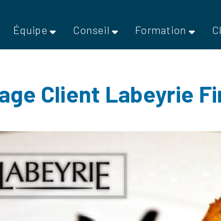
Équipe
Conseil
Formation
C
ge Client Labeyrie F