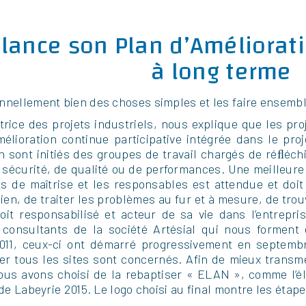
 lance son Plan d’Améliorat
à long terme
onnellement bien des choses simples et les faire ensemb
ectrice des projets industriels, nous explique que les 
lioration continue participative intégrée dans le pro
n sont initiés des groupes de travail chargés de réﬂéchi
sécurité, de qualité ou de performances. Une meilleure
ts de maîtrise et les responsables est attendue et doi
dien, de traiter les problèmes au fur et à mesure, de tr
it responsabilisé et acteur de sa vie dans l’entrep
consultants de la société Artésial qui nous forment 
011, ceux-ci ont démarré progressivement en septembr
er tous les sites sont concernés. Afin de mieux transme
ous avons choisi de la rebaptiser « ELAN », comme l’é
e Labeyrie 2015. Le logo choisi au final montre les étap