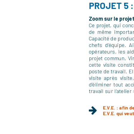
PROJET 5 :
Zoom sur le projet
Ce projet, qui con
de même importanc
Capacité de product
chefs d’équipe. A
opérateurs, les ai
projet commun, Vi
cette visite cons
poste de travail. E
visite après visit
d’éliminer tout ac
travail sur l’atelier
E.V.E. : afin 
E.V.E. qui veu