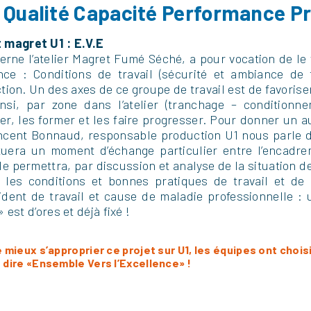
 Qualité Capacité Performance Pr
 magret U1 : E.V.E
cerne l’atelier Magret Fumé Séché, a pour vocation de le
e : Conditions de travail (sécurité et ambiance de t
ion. Un des axes de ce groupe de travail est de favoriser
insi, par zone dans l’atelier (tranchage – condition
der, les former et les faire progresser. Pour donner un 
ncent Bonnaud, responsable production U1 nous parle de
tituera un moment d’échange particulier entre l’encadr
lle permettra, par discussion et analyse de la situation 
e, les conditions et bonnes pratiques de travail et de 
cident de travail et cause de maladie professionnelle :
 » est d’ores et déjà fixé !
de mieux s’approprier ce projet sur U1, les équipes ont choi
t dire «Ensemble Vers l’Excellence» !