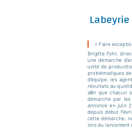
Labeyrie
« Faire excepti
Brigitte Fohr, dir
une démarche d’amé
unité de productio
problématiques de 
d’équipe, les agen
résultats au quoti
aﬁn que chacun so
démarche par les 
annoncé en juin 2
depuis début Févri
cette démarche, n
lors du lancement d