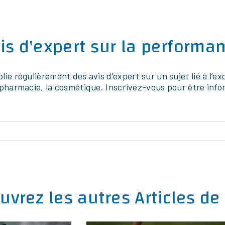
k
dIn
Pinterest
is d'expert sur la performan
blie régulièrement des avis d’expert sur un sujet lié à l’
a pharmacie, la cosmétique. Inscrivez-vous pour être info
ebook
LinkedIn
X
Pinterest
Facebook
LinkedIn
X
Pin
e, une formation
La stratégie filière viticole n’es
être pratique et
plus uniquement une réflexion
 Retrouvez dans
commerciale ou institutionnelle
uvrez les autres Articles de
és de nos experts
Elle devient un enjeu industrie
 une formation
majeur pour les domaines, cav
ente.
coopératives, maisons de négo