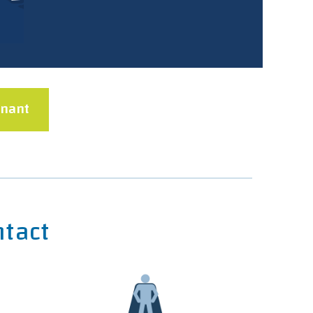
enant
ntact