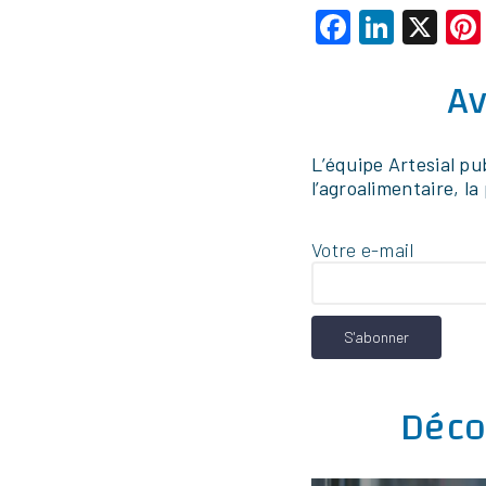
Faceboo
Linke
X
Av
L’équipe Artesial pu
l’agroalimentaire, l
Votre e-mail
Fac
Pour être efficac
doit avant tout 
orientée action.
Déco
cet article les cl
pour concevoir
pertin