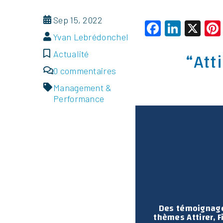
Sep 15, 2022
Faceboo
Linke
X
Yvan Lebrédonchel
“Att
Actualité
0 commentaires
Management &
Performance
Des témoignages
thèmes Attirer, Fi