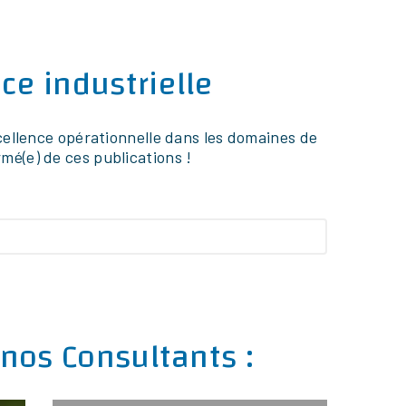
ce industrielle
excellence opérationnelle dans les domaines de
rmé(e) de ces publications !
terest
Facebook
LinkedIn
X
Pinterest
t
Nous Contacter
.
 nos Consultants :
l
es
ce