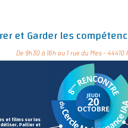
k
dIn
Pinterest
irer et Garder les compéte
De 9h30 à 16h au 1 rue du Mes - 44410 
 et films sur les
déliser, Pallier et