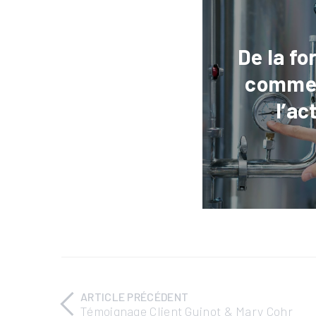
De la f
comme 
l’ac
ARTICLE PRÉCÉDENT
Témoignage Client Guinot & Mary Cohr