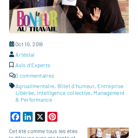
Oct 10, 2016
Artésial
Avis d'Experts
0 commentaires
Agroalimentaire
,
Billet d'humeur
,
Entreprise
Libérée
,
Intelligence collective
,
Management
& Performance
Facebook
LinkedIn
X
Pinterest
Cet été comme tous les étés
je déjeune avec ma tante et