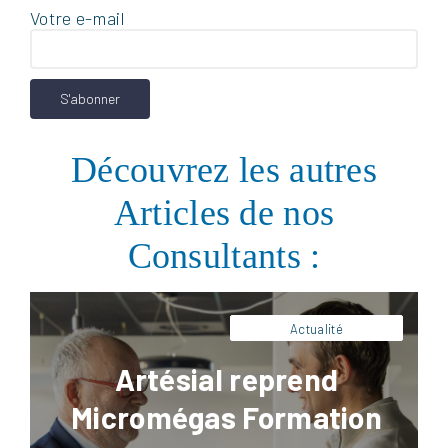
Votre e-mail
Facebook
LinkedIn
X
Pinterest
Artésial reprend l’activité de la société
Micromégas, spécialisée dans la montée en
compétence des équipes industrielles de
Découvrez les autres
grands groupes internationaux de
l’agroalimentaire.
Articles de nos
Consultants :
Actualité
Artésial reprend
Micromégas Formation