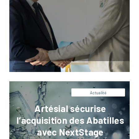
Facebook
LinkedIn
X
Pinterest
Artésial apporte son expertise technique et
opérationnelle à NextStage AM pour
l’acquisition de la SEMA (Source des
Abatilles). Découvrez notre rôle de conseil
industriel stratégique.
Actualité
Artésial sécurise
l’acquisition des Abatilles
avec NextStage
Facebook
LinkedIn
X
Pinterest