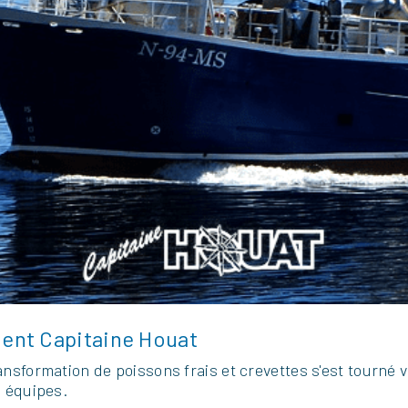
ent Capitaine Houat
nsformation de poissons frais et crevettes s'est tourné ve
s équipes.