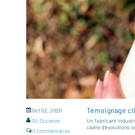
Témoignage cli
Oct 02, 2020
Gil Ducasse
Un fabricant industr
cadre d’évolutions o
0 commentaires