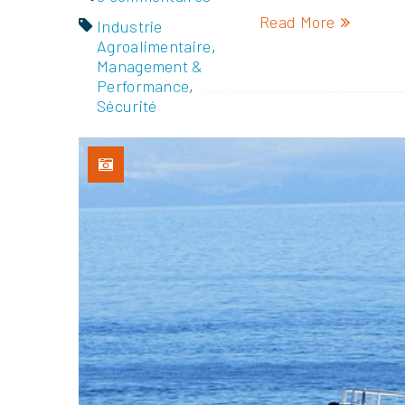
Read More
Industrie
Agroalimentaire
,
Management &
Performance
,
Sécurité