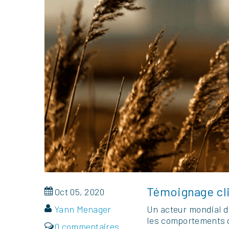
Témoignage cli
Oct 05, 2020
Yann Menager
Un acteur mondial de
les comportements d
0 commentaires