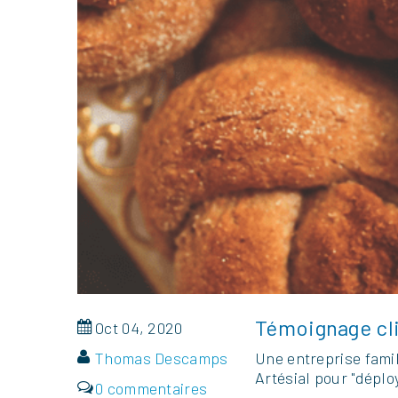
Témoignage cl
Oct 04, 2020
Thomas Descamps
Une entreprise famil
Artésial pour "déplo
0 commentaires