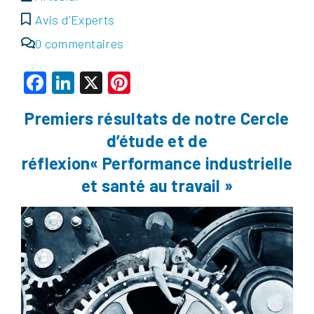
Avis d'Experts
0 commentaires
Facebook
LinkedIn
X
Pinterest
Premiers résultats de notre Cercle
d’étude et de
réflexion
« Performance industrielle
et santé au travail »