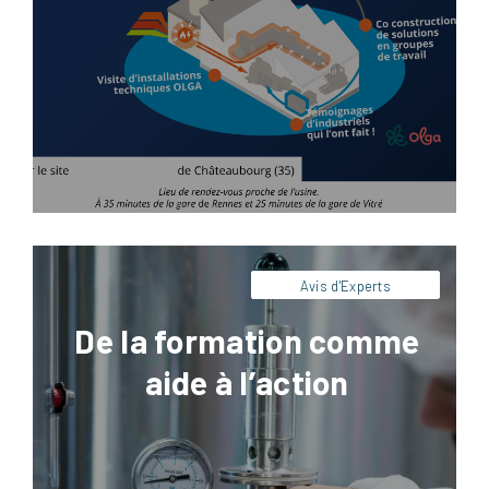
Pour être efficace, une formation doit avant
tout être pratique et orientée action.
Retrouvez dans cet article les clés de nos
experts pour concevoir une formation
pertinente.
Avis d'Experts
De la formation comme
aide à l’action
Facebook
LinkedIn
X
Pinterest