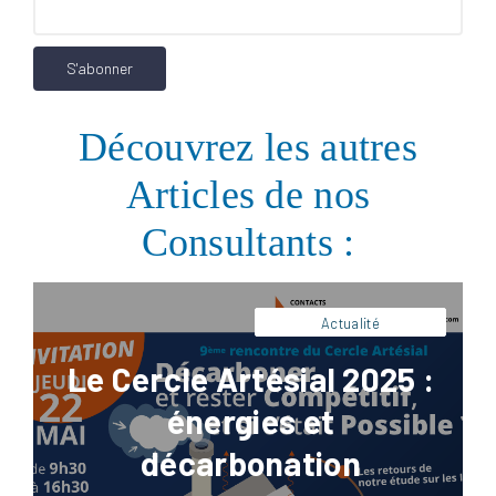
Facebook
LinkedIn
X
Pinterest
Nous Contacter
Découvrez les autres
Articles de nos
Consultants :
Actualité
Le Cercle Artésial 2025 :
énergies et
décarbonation
Facebook
LinkedIn
X
Pinterest