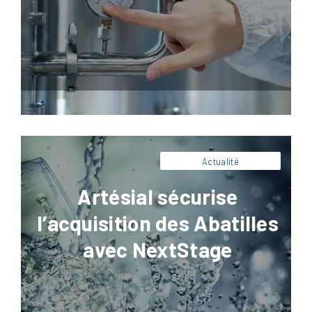
Artésial apporte son expertise technique et
opérationnelle à NextStage AM pour
l’acquisition de la SEMA (Source des
Abatilles). Découvrez notre rôle de conseil
industriel stratégique.
Actualité
Artésial sécurise
l’acquisition des Abatilles
avec NextStage