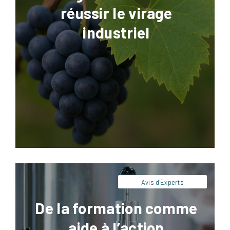
réussir le virage
industriel
Facebook
LinkedIn
X
Pinterest
Pour être efficace, une formation doit avant
tout être pratique et orientée action.
Retrouvez dans cet article les clés de nos
experts pour concevoir une formation
pertinente.
Avis d'Experts
De la formation comme
aide à l’action