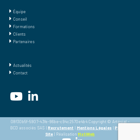
Équipe
Conseil
Formations
Clients
Partenaires
Actualités
Contact
08f30b5f-5907-43fe-96be-c94c2570e4b4 Copyright © Artésial -
BCD associés SAS |
Recrutement
|
Mentions Légales
|
Plan du
Site
| Réalisation
MotiWeb