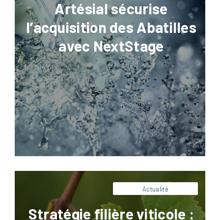
Artésial sécurise
l’acquisition des Abatilles
avec NextStage
Facebook
LinkedIn
X
Pinterest
La stratégie filière viticole n’est plus
uniquement une réflexion commerciale ou
institutionnelle. Elle devient un enjeu
industriel majeur pour les domaines, caves
coopératives, maisons de négoce et acteurs
du conditionnement. Dans un contexte
marqué par la baisse de la consommation,
la hausse des coûts de production, les
tensions climatiques et les nouvelles
attentes des consommateurs, […]
Actualité
Stratégie filière viticole :