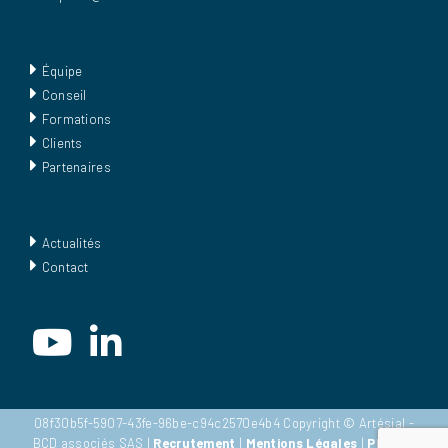
Équipe
Conseil
Formations
Clients
Partenaires
Actualités
Contact
08f30b5f-5907-43fe-96be-c94c2570e4b4 Copyright © Artésial -
BCD associés SAS |
Recrutement
|
Mentions Légales
|
Plan du