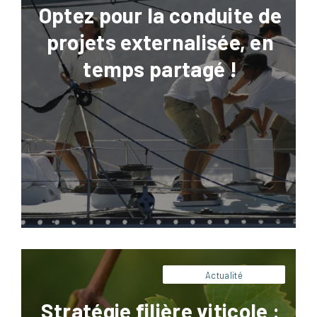
Optez pour la conduite de
projets externalisée, en
temps partagé !
Facebook
LinkedIn
X
Pinterest
La stratégie filière viticole n’est plus
uniquement une réflexion commerciale ou
institutionnelle. Elle devient un enjeu
industriel majeur pour les domaines, caves
coopératives, maisons de négoce et acteurs
du conditionnement. Dans un contexte
marqué par la baisse de la consommation,
la hausse des coûts de production, les
tensions climatiques et les nouvelles
attentes des consommateurs, […]
Actualité
Stratégie filière viticole :