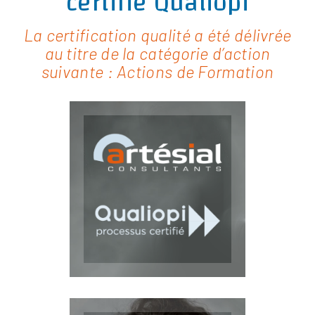
certifié Qualiopi
La certification qualité a été délivrée
au titre de la catégorie d’action
suivante : Actions de Formation