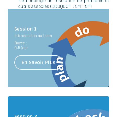
Méthodologie de résolution de problème et
outils associés (QQOQCCP ; 5M ; 5P)
Session 1
Introduction au Lean
Durée :
0,5 jour
En Savoir Plus
Session 2